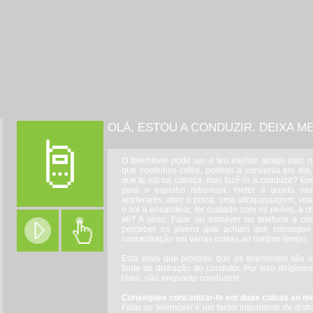
OLÁ, ESTOU A CONDUZIR. DEIXA M
O telemóvel pode ser o teu melhor amigo mas 
que combines cafés, ponhas a conversa em dia, ti
que te vai na cabeça, mas fazê-lo a conduzir? En
para o espelho retrovisor, meter a quarta mud
acelerares, abrir o pisca, uma ultrapassagem, virar
o sol a encandear, ter cuidado com os peões, a cr
ali? A sério: Falar ou escrever no telefone a 
perceber os jovens que acham que consegue c
concentração em várias coisas ao mesmo tempo.
Está mais que provado que os telemóveis são 
fonte de distração do condutor. Por isso dirigim
claro, não enquanto conduzes!
Consegues concentrar-te em duas coisas ao m
Falar ao telemóvel é um factor importante de di