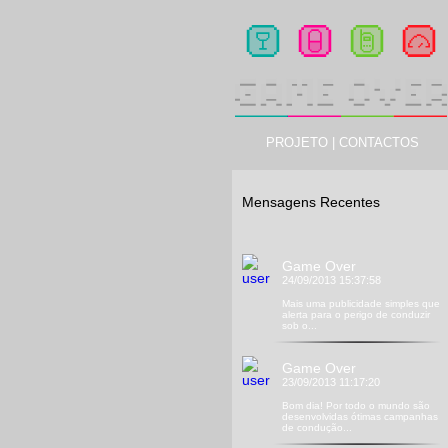
PROJETO
|
CONTACTOS
Mensagens Recentes
Game Over
24/09/2013 15:37:58
Mais uma publicidade simples que
alerta para o perigo de conduzir
sob o...
Game Over
23/09/2013 11:17:20
Bom dia! Por todo o mundo são
desenvolvidas ótimas campanhas
de condução...