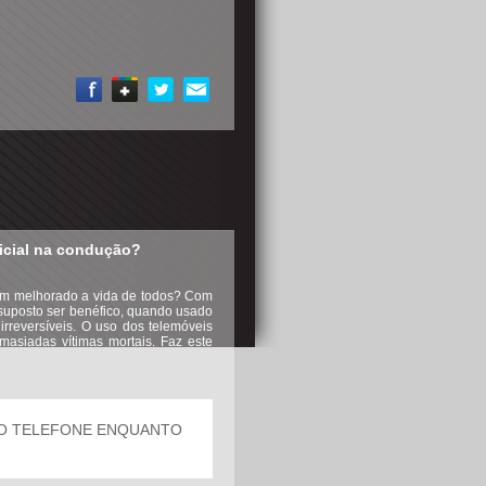
dicial na condução?
têm melhorado a vida de todos? Com
 suposto ser benéfico, quando usado
rreversíveis. O uso dos telemóveis
siadas vítimas mortais. Faz este
AO TELEFONE ENQUANTO