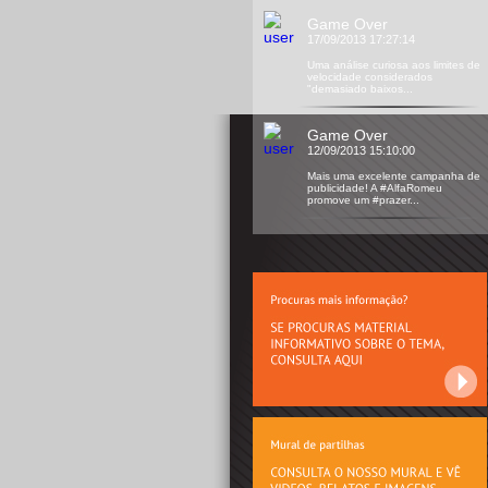
Game Over
17/09/2013 17:27:14
Uma análise curiosa aos limites de
velocidade considerados
"demasiado baixos...
Game Over
12/09/2013 15:10:00
Mais uma excelente campanha de
publicidade! A #AlfaRomeu
promove um #prazer...