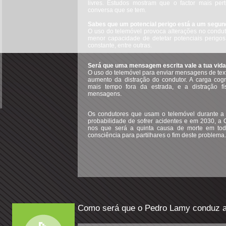
livres. Estudos mostram que o factor mais pe
conversa que se tem.
Sabes que um potencial perigo está a um segun
O uso do telemóvel provoca alterações no condu
menor capacidade de detetar potenciais perigos,
constante, entre outras.
Será que uma mensagem escrita vale a tua vid
O uso do telemóvel para enviar mensagens de text
aumento da distração do condutor. A carga cogn
mais tempo fora da estrada, e a distração fí
mensagens.
Os condutores que usam o telemóvel durante a
probabilidade de sofrer acidentes e em 2030, a
nos que será a quinta causa de morte em t
consciência para partilhares o fim deste problema.
Como será que o Pedro Lamy conduz a