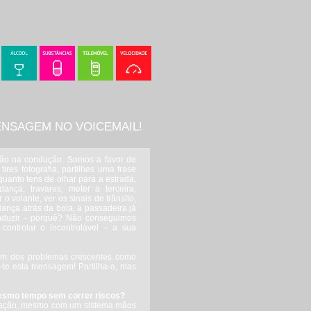
ENSAGEM NO VOICEMAIL!
não na condução. Somos a favor de
res fotografia, partilhes uma frase
quanto tens de olhar para a estrada,
ança, travares, meter a terceira,
 o volante, ver os sinais de trânsito,
iança atrás da bola, a passadeira já
conduzir - porquê? Não conseguimos
ontrolar o incontrolável – a sua
um dos problemas crescentes como
os-te esta mensagem! Partilha-a, mas
esmo tempo sem correr riscos?
stração, mesmo com um sistema mãos