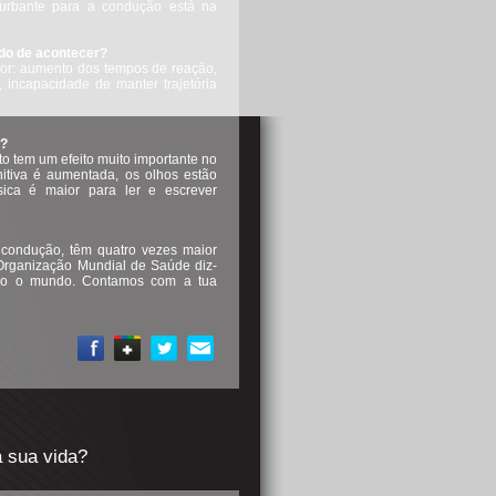
rturbante para a condução está na
do de acontecer?
tor: aumento dos tempos de reação,
 incapacidade de manter trajetória
a?
o tem um efeito muito importante no
itiva é aumentada, os olhos estão
sica é maior para ler e escrever
 condução, têm quatro vezes maior
 Organização Mundial de Saúde diz-
odo o mundo. Contamos com a tua
 sua vida?