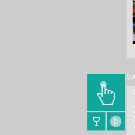
QU
Q
N
á
n
E
h