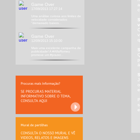
Game Over
a
17/09/2013 17:27:14
c
Uma análise curiosa aos limites de
S
velocidade considerados
"demasiado baixos...
v
O
v
Game Over
q
12/09/2013 15:10:00
Mais uma excelente campanha de
S
publicidade! A #AlfaRomeu
Q
promove um #prazer...
p
á
S
J
o
e
P
s
e