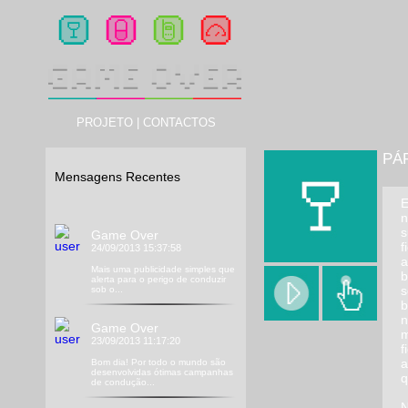
PROJETO
|
CONTACTOS
PÁ
Mensagens Recentes
E
n
s
Game Over
f
24/09/2013 15:37:58
a
Mais uma publicidade simples que
b
alerta para o perigo de conduzir
s
sob o...
b
n
Game Over
m
23/09/2013 11:17:20
f
a
Bom dia! Por todo o mundo são
desenvolvidas ótimas campanhas
q
de condução...
N